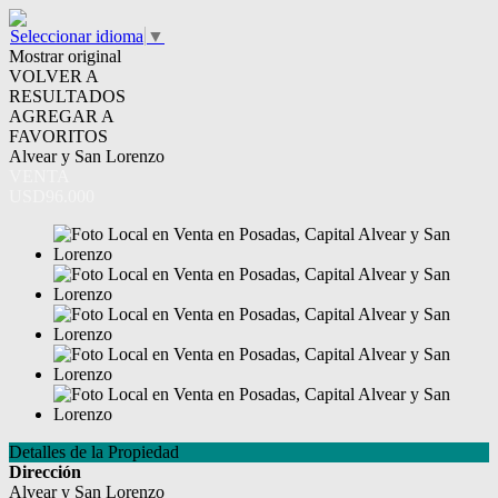
Seleccionar idioma
▼
Mostrar original
VOLVER A
RESULTADOS
AGREGAR A
FAVORITOS
Alvear y San Lorenzo
VENTA
USD96.000
Detalles de la Propiedad
Dirección
Alvear y San Lorenzo