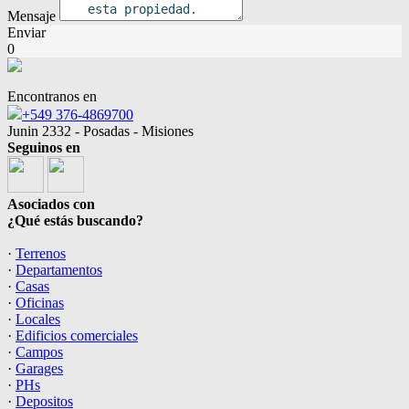
Mensaje
Enviar
0
Encontranos en
+549 376-4869700
Junin 2332 - Posadas - Misiones
Seguinos en
Asociados con
¿Qué estás buscando?
·
Terrenos
·
Departamentos
·
Casas
·
Oficinas
·
Locales
·
Edificios comerciales
·
Campos
·
Garages
·
PHs
·
Depositos